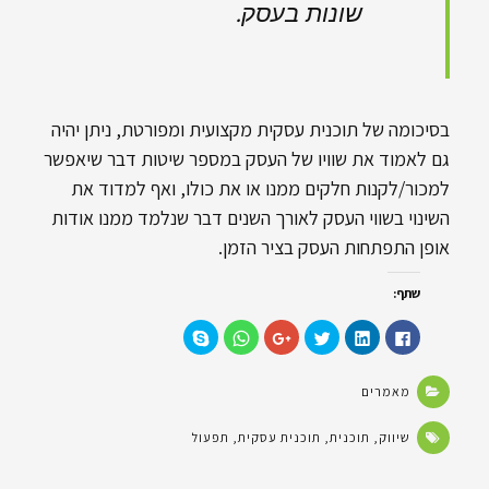
שונות בעסק.
בסיכומה של תוכנית עסקית מקצועית ומפורטת, ניתן יהיה
גם לאמוד את שוויו של העסק במספר שיטות דבר שיאפשר
למכור/לקנות חלקים ממנו או את כולו, ואף למדוד את
השינוי בשווי העסק לאורך השנים דבר שנלמד ממנו אודות
אופן התפתחות העסק בציר הזמן.
שתף:
ל
ל
ל
ל
ל
ל
ח
ח
ח
ח
ח
ח
י
צ
צ
ץ
י
י
צ
ו
ו
כ
צ
צ
ה
כ
כ
ד
ה
ה
מאמרים
ל
ד
ד
י
ל
ל
ש
י
י
ל
ש
ש
י
ל
ל
ש
י
י
ת
ש
ש
ת
ת
ת
שיווק
,
תוכנית
,
תוכנית עסקית
,
תפעול
ו
ת
ת
ף
ו
ו
ף
ף
ף
ב
ף
ף
ב
ב
ב
-
ב
ב