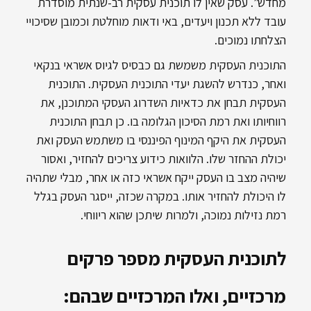
מחדש”. עסק שאין לו תוכנית עסקית רב-שנתית מוסדרת
e
1
עובד ללא תכנון ויעדים, באי ודאות מוחלטת וכמובן שסיכויי
7
v
הצלחתו נמוכים.
התוכנית העסקית משמשת גם כבסיס לגיוס אשראי בנקאי
ואחר, כנדרש להשגת יעדי התוכנית העסקית. התוכנית
העסקית תבחן את כדאיות השדרוג העסקי המתוכנן, את
רווחיותו ואת רמת הסיכון הגלומה בו. כן תבחן התוכנית
העסקית את היקף המינוף הפיננסי בו משתמש העסק ואת
יכולת ההחזר שלו. הלוואות כידוע צריכים להחזיר, ואסור
שיהיה מצב בו העסק ייקח אשראי כזה או אחר, מבלי שתהיה
לו היכולת להחזיר אותו. במקרה שכזה, ייסגר העסק בגלל
רמת נזילות נמוכה, ולמרות שיתכן שהוא ריווחי.
לתוכנית העסקית מספר פרקים
מרכזיים, ואלו המרכזיים שבהם: