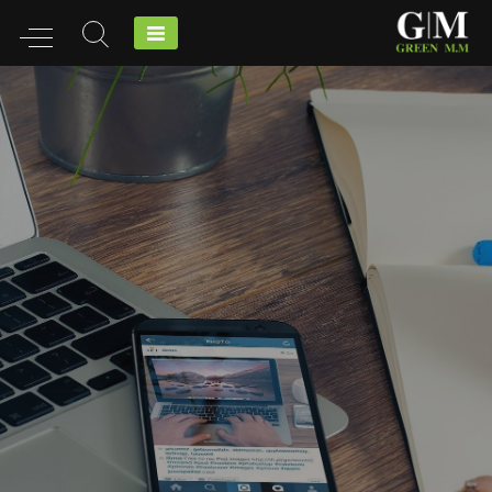
Ski
t
conten