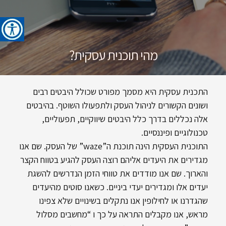
מהי תוכנית עסקית?
התכנית עסקית היא מסמך מפורט שכולל היבטים רבים
נ
Y
ושונים הקשורים לניהול העסק ולתפעולו השוטף. בהיבטים
ו
o
אלה נכללים בדרך כלל היבטים שיווקיים, תפעוליים,
ב
a
טכנולוגיים ופיננסיים.
v
מ
התוכנית העסקית הינה תוכנת ה”waze” של העסק. שם אנו
ב
P
r
ר
מגדירים את היעדים אליהם רוצה העסק להגיע בטווח הקצר
o
1
והארוך. שם אנו מודדים את טווחי הזמן הנדרשים להשגת
k
8
יעדים אלו ומגדירים יעדי ביניים. כשאנו סוטים מהיעדים
o
,
שהגדרנו או לחילופין אנו נתקלים בשינויים שלא צפינו
2
f
מראש, אנו מקבלים התראה על כך ו “מחשבים מסלול
0
y