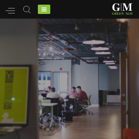
Ski
t
conten