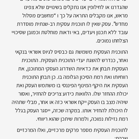
שהגדרנו או לחילופין אנו נתקלים בשינויים שלא צפינו
מראש, אנו מקבלים התראה על כך ו “מחשבים מסלול
מחדש”. עסק שאין לו תוכנית עסקית רב-שנתית מוסדרת
עובד ללא תכנון ויעדים, באי ודאות מוחלטת וכמובן שסיכויי
הצלחתו נמוכים.
התוכנית העסקית משמשת גם כבסיס לגיוס אשראי בנקאי
ואחר, כנדרש להשגת יעדי התוכנית העסקית. התוכנית
העסקית תבחן את כדאיות השדרוג העסקי המתוכנן, את
רווחיותו ואת רמת הסיכון הגלומה בו. כן תבחן התוכנית
העסקית את היקף המינוף הפיננסי בו משתמש העסק ואת
יכולת ההחזר שלו. הלוואות כידוע צריכים להחזיר, ואסור
שיהיה מצב בו העסק ייקח אשראי כזה או אחר, מבלי שתהיה
לו היכולת להחזיר אותו. במקרה שכזה, ייסגר העסק בגלל
רמת נזילות נמוכה, ולמרות שיתכן שהוא ריווחי.
לתוכנית העסקית מספר פרקים מרכזיים, ואלו המרכזיים
שבהם: