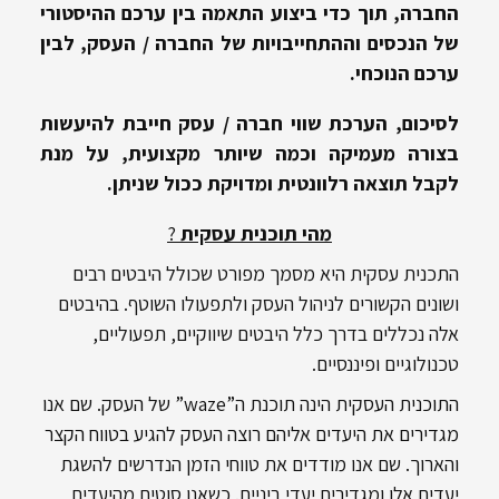
החברה, תוך כדי ביצוע התאמה בין ערכם ההיסטורי
של הנכסים וההתחייבויות של החברה / העסק, לבין
ערכם הנוכחי.
לסיכום, הערכת שווי חברה / עסק חייבת להיעשות
בצורה מעמיקה וכמה שיותר מקצועית, על מנת
לקבל תוצאה רלוונטית ומדויקת ככול שניתן.
מהי תוכנית עסקית
?
התכנית עסקית היא מסמך מפורט שכולל היבטים רבים
ושונים הקשורים לניהול העסק ולתפעולו השוטף. בהיבטים
אלה נכללים בדרך כלל היבטים שיווקיים, תפעוליים,
טכנולוגיים ופיננסיים.
התוכנית העסקית הינה תוכנת ה”waze” של העסק. שם אנו
מגדירים את היעדים אליהם רוצה העסק להגיע בטווח הקצר
והארוך. שם אנו מודדים את טווחי הזמן הנדרשים להשגת
יעדים אלו ומגדירים יעדי ביניים. כשאנו סוטים מהיעדים