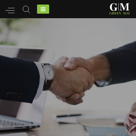
Ski
t
conten