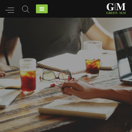
Ski
t
conten