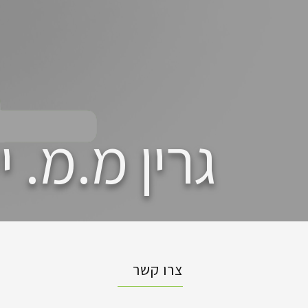
גרין מ.מ. 
צרו קשר