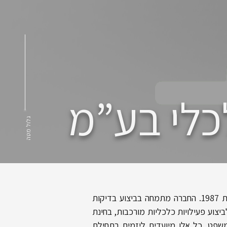
לכלי בע”מ
גלול מטה
חברת גרין מ.מ. – ייעוץ פיננסי וכלכלי בע”מ הוקמה בשנת 1987. החברה מתמחה בביצוע בדיקות
צוע פעילויות כלכליות מורכבות, בחינת
 משפט. כל אלו מיועדים ליזמים בתחילת