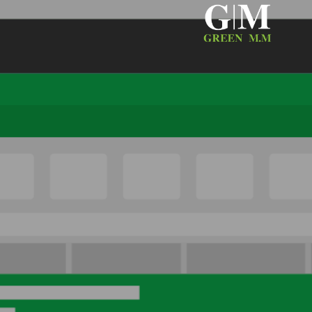
Ski
t
conten