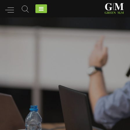
Ski
t
conten