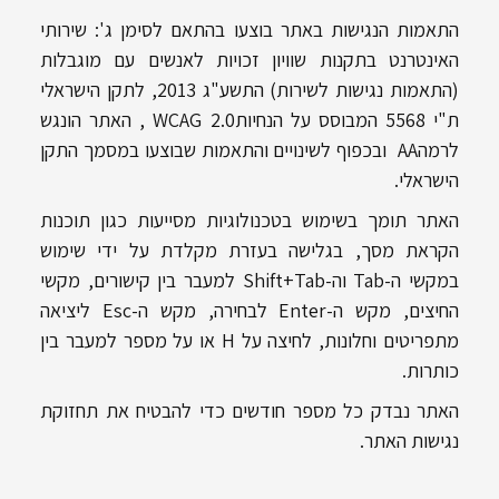
התאמות הנגישות באתר בוצעו בהתאם לסימן ג': שירותי
האינטרנט בתקנות שוויון זכויות לאנשים עם מוגבלות
(התאמות נגישות לשירות) התשע"ג 2013, לתקן הישראלי
ת"י 5568 המבוסס על הנחיותWCAG 2.0 , האתר הונגש
לרמהAA ובכפוף לשינויים והתאמות שבוצעו במסמך התקן
הישראלי.
האתר תומך בשימוש בטכנולוגיות מסייעות כגון תוכנות
הקראת מסך, בגלישה בעזרת מקלדת על ידי שימוש
במקשי ה-Tab וה-Shift+Tab למעבר בין קישורים, מקשי
החיצים, מקש ה-Enter לבחירה, מקש ה-Esc ליציאה
מתפריטים וחלונות, לחיצה על H או על מספר למעבר בין
כותרות.
האתר נבדק כל מספר חודשים כדי להבטיח את תחזוקת
נגישות האתר.