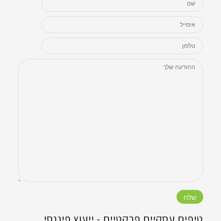
ו
ל
ן
ו
ח
ן
ן
ו
ח
ן
ל
ח
ח
ן
ד
ח
ו
ד
ד
ח
ש
ד
ן
ש
ש
ד
)
ש
ח
)
)
ש
)
ד
)
ש
)
טיפים עסקיים פרקטיים - ‏ייעוץ פיננסי