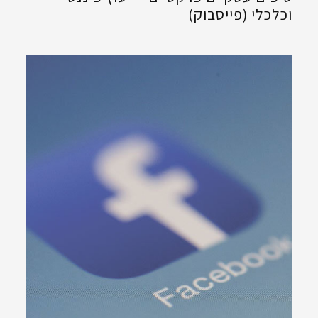
וכלכלי (פייסבוק)